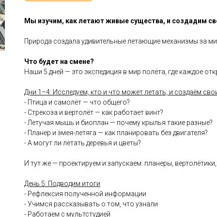
Мы изучим, как летают живые существа, и создадим св
Природа создала удивительные летающие механизмы за мил
Что будет на смене?
Наши 5 дней — это экспедиция в мир полёта, где каждое о
Дни 1–4: Исследуем, кто и что может летать, и создаём сво
- Птица и самолёт — что общего?
- Стрекоза и вертолёт — как работает винт?
- Летучая мышь и биоплан — почему крылья такие разные?
- Планер и змея-летяга — как планировать без двигателя?
- А могут ли летать деревья и цветы?
И тут же — проектируем и запускаем: планеры, вертолётик
День 5: Подводим итоги
- Рефлексия полученной информации
- Учимся рассказывать о том, что узнали
- Работаем с мультстудией