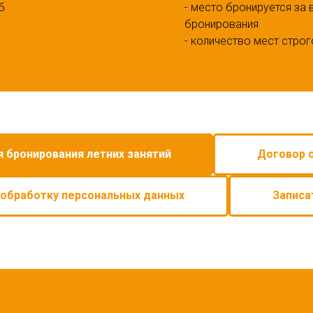
б
- место бронируется за 
бронирования
- количество мест стро
я бронирования летних занятий
Договор 
 обработку персональных данных
Записа