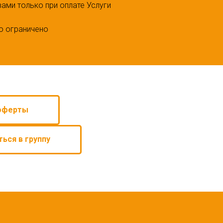
вами только при оплате Услуги
го ограничено
оферты
ться в группу