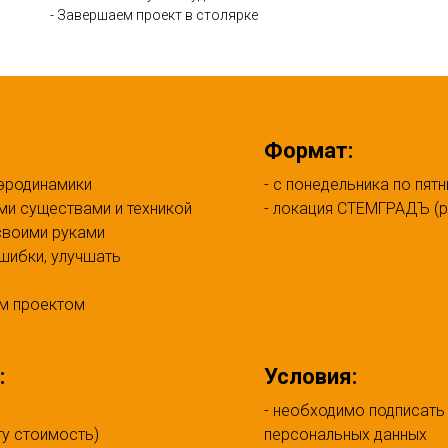
- Завершаем проект в столярке
Формат:
аэродинамики
- с понедельника по пятн
ми существами и техникой
- локация СТЕМГРАДЪ (р.
своими руками
ошибки, улучшать
им проектом
:
Условия:
- необходимо подписать
ту стоимость)
персональных данных