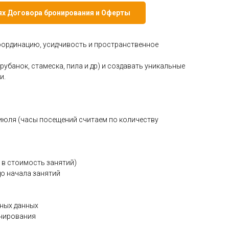
иях Договора бронирования и Оферты
координацию, усидчивость и пространственное
убанок, стамеска, пила и др) и создавать уникальные
и.
, 31 июля (часы посещений считаем по количеству
т в стоимость занятий)
до начала занятий
ьных данных
онирования