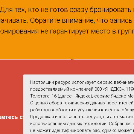
(Для тех, кто не готов сразу бронировать 
ачивать. Обратите внимание, что запись
онирования не гарантирует место в груп
Настоящий ресурс использует сервис веб-анали
деральным законом от 27.07.2006 N° 152-ФЗ «О персональных 
предоставляемый компанией 000 «ЯНДЕКС», 11902
06 г. N° 152-Ф3 «О персональных данных» (с изменениями и до
ешение о предоставлении своих персональных данных ООО "Ко
Толстого, 16 (далее - Яндекс), сервис Яндекс М
ождения: 656906, г. Барнаул, р.п. Южный, ул. Герцена 3 к2, по
C целью сбора технических данных посетителей
данных
, на условиях и для целей, определенных
Политикой конф
работоспособности и улучшения качества обслу
аетесь с условиями Договора бронирования и
Продолжая использовать ресурс, вы автоматич
использованием данных технологий. Собранная
не может идентифицировать вас, однако может 