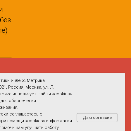
и
 без
пе)
Записаться
тики Яндекс Метрика,
данных», во исполнение требований
1, Россия, Москва, ул. Л.
полнениями) свободно, своей волей
манда", ведущему свою
етрика использует файлы «сооkіеs».
мещение Н5, и даю свое
согласие на
 для обеспечения
иденциальности
.
живания.
 Оферты
ески соглашаетесь с
ОЗНАКОМИТЬСЯ
Даю согласие
 при помощи «cookies» информация
помочь нам улучшить работу