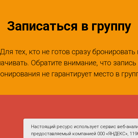
Записаться в группу
(Для тех, кто не готов сразу бронировать 
ачивать. Обратите внимание, что запись
онирования не гарантирует место в груп
Настоящий ресурс использует сервис веб-анали
деральным законом от 27.07.2006 N° 152-ФЗ «О персональных 
предоставляемый компанией 000 «ЯНДЕКС», 11902
06 г. N° 152-Ф3 «О персональных данных» (с изменениями и до