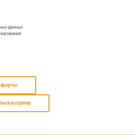
ьных данных
онирования
оферты
ться в группу